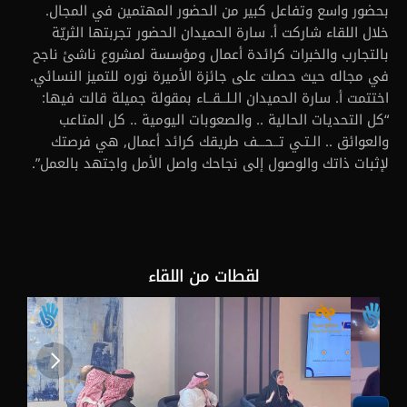
بحضور واسع وتفاعل كبير من الحضور المهتمين في المجال.
خلال اللقاء شاركت أ. سارة الحميدان الحضور تجربتها الثريّة 
بالتجارب والخبرات كرائدة أعمال ومؤسسة لمشروع ناشئ ناجح 
في مجاله حيث حصلت على جائزة الأميرة نوره للتميز النسائي. 
اختتمت أ. سارة الحميدان الـلــقــاء بمقولة جميلة قالت فيها:
“كل التحديات الحالية .. والصعوبات اليومية .. كل المتاعب 
والعوائق .. الـتـي تــحـــف طريقك كرائد أعمال, هي فرصتك 
لإثبات ذاتك والوصول إلى نجاحك واصل الأمل واجتهد بالعمل”.
لقطات من اللقاء