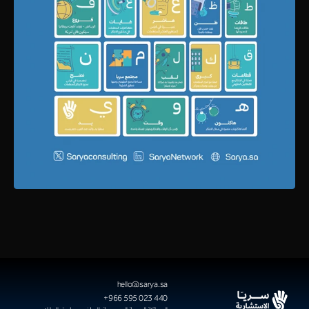
hello@sarya.sa
+966 595 023 440